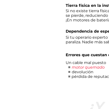
Tierra física en la in
Si no existe tierra físi
se pierde, reduciendo
¡En motores de batería
Dependencia de espe
Si tu operario experto 
paraliza. Nadie más sab
Errores que cuestan 
Un cable mal puesto
=
motor quemado
=
devolución
=
pérdida de reputac
¿Y