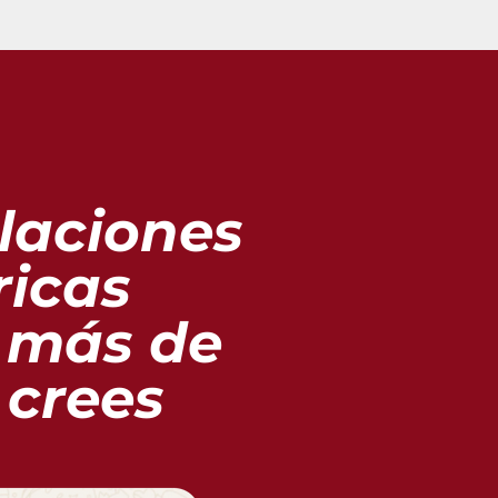
alaciones
ricas
 más de
 crees