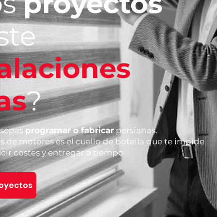
os
proyectos
ste
talaciones
as
?
 sepas
programar o fabricar
persianas.
as de motores es el cuello de botella que te impide
cir costes y entregar a tiempo
royectos