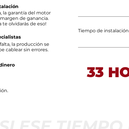
motorizad
stalación
ca, la garantía del motor
 margen de ganancia.
 te olvidarás de eso!
Tiempo de instalación
400 minutos
cialistas
falta, la producción se
e cablear sin errores.
Equivalencia se
dinero
33 H
Casi un empleado 
ÚNICAMENTE a cone
ión.
 SI ESE TIEMPO