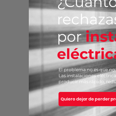
¿Cuánt
rechaza
por
ins
eléctric
El problema no es que no
Las instalaciones eléctric
producir más rápido, redu
Quiero dejar de perder p