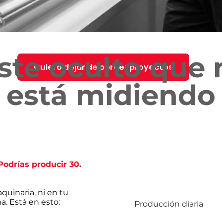
oste oculto que 
Quiero dejar de perder proyectos
está midiendo
Te mostramos la solución que ya usan +50 instaladores
profesionales
Podrías producir 30.
Análisis 
quinaria, ni en tu
ma. Está en esto:
Producción diaria
20 persian