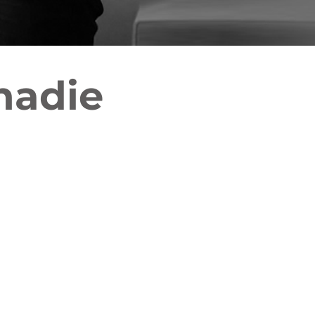
nadie
de impacto
as