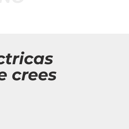
ctricas
e crees