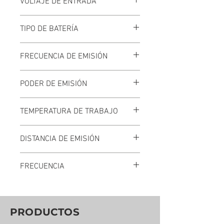
VOLTAJE DE ENTRADA
3 V
TIPO DE BATERÍA
CR 2430
FRECUENCIA DE EMISIÓN
433 MHZ + 100 KHZ
PODER DE EMISIÓN
10 MILLIWATT
TEMPERATURA DE TRABAJO
10° C - 50° C
DISTANCIA DE EMISIÓN
ESPACIOS ABIERTOS:
200 M
FRECUENCIA
ESPACIOS ENTRE MUROS:
30 M
433 MHZ
UNIDIRECCIONAL
PRODUCTOS